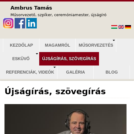
Jump to navigation
Ambrus Tamás
Műsorvezető, szpíker, ceremóniamester, újságíró
F
KEZDŐLAP
MAGAMRÓL
MŰSORVEZETÉS
ő
ESKÜVŐ
ÚJSÁGÍRÁS, SZÖVEGÍRÁS
m
e
REFERENCIÁK, VIDEÓK
GALÉRIA
BLOG
n
ü
Újságírás, szövegírás