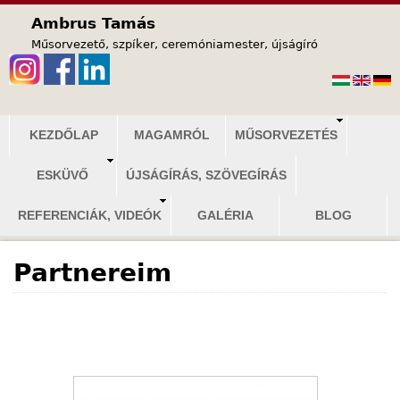
Jump to navigation
Ambrus Tamás
Műsorvezető, szpíker, ceremóniamester, újságíró
F
KEZDŐLAP
MAGAMRÓL
MŰSORVEZETÉS
ő
ESKÜVŐ
ÚJSÁGÍRÁS, SZÖVEGÍRÁS
m
e
REFERENCIÁK, VIDEÓK
GALÉRIA
BLOG
n
ü
Partnereim