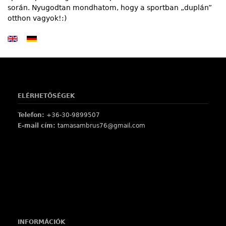
során. Nyugodtan mondhatom, hogy a sportban „duplán”
otthon vagyok!:)
ELÉRHETŐSÉGEK
Telefon:
+36-30-9899507
E-mail cím:
tamasambrus76@gmail.com
INFORMÁCIÓK