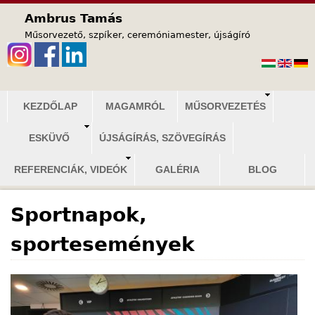
Jump to navigation
Ambrus Tamás
Műsorvezető, szpíker, ceremóniamester, újságíró
F
KEZDŐLAP
MAGAMRÓL
MŰSORVEZETÉS
ő
ESKÜVŐ
ÚJSÁGÍRÁS, SZÖVEGÍRÁS
m
e
REFERENCIÁK, VIDEÓK
GALÉRIA
BLOG
n
ü
Sportnapok,
sportesemények