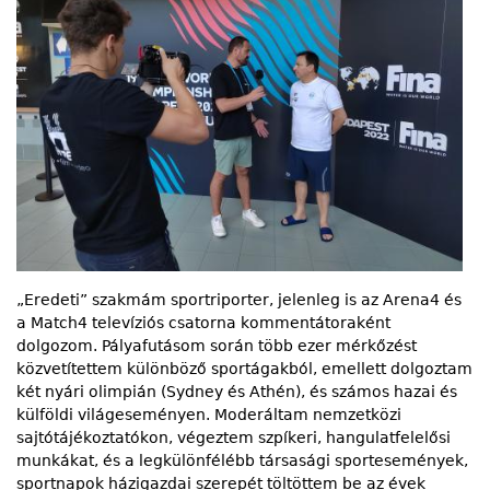
„Eredeti” szakmám sportriporter, jelenleg is az Arena4 és
a Match4 televíziós csatorna kommentátoraként
dolgozom. Pályafutásom során több ezer mérkőzést
közvetítettem különböző sportágakból, emellett dolgoztam
két nyári olimpián (Sydney és Athén), és számos hazai és
külföldi világeseményen. Moderáltam nemzetközi
sajtótájékoztatókon, végeztem szpíkeri, hangulatfelelősi
munkákat, és a legkülönfélébb társasági sportesemények,
sportnapok házigazdai szerepét töltöttem be az évek