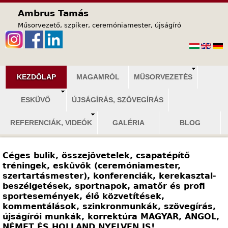
Jump to navigation
Ambrus Tamás
Műsorvezető, szpíker, ceremóniamester, újságíró
F
KEZDŐLAP
MAGAMRÓL
MŰSORVEZETÉS
ő
ESKÜVŐ
ÚJSÁGÍRÁS, SZÖVEGÍRÁS
m
e
REFERENCIÁK, VIDEÓK
GALÉRIA
BLOG
n
ü
Céges bulik, összejövetelek, csapatépítő
tréningek, esküvők (ceremóniamester,
szertartásmester), konferenciák, kerekasztal-
beszélgetések, sportnapok, amatőr és profi
sportesemények, élő közvetítések,
kommentálások, szinkronmunkák, szövegírás,
újságírói munkák, korrektúra
MAGYAR, ANGOL,
NÉMET ÉS HOLLAND NYELVEN IS!